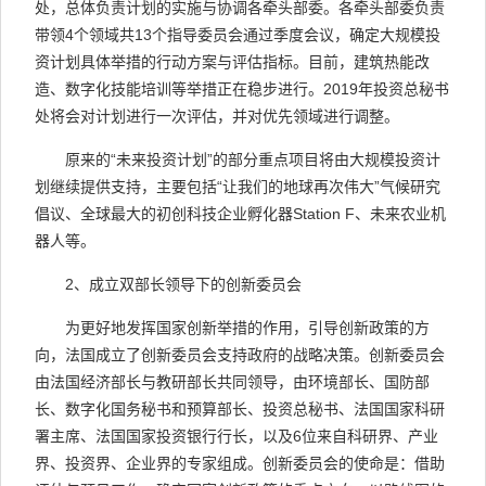
处，总体负责计划的实施与协调各牵头部委。各牵头部委负责
带领
4
个领域共
13
个指导委员会通过季度会议，确定大规模投
资计划具体举措的行动方案与评估指标。目前，建筑热能改
造、数字化技能培训等举措正在稳步进行。
2019
年投资总秘书
处将会对计划进行一次评估，并对优先领域进行调整。
原来的“未来投资计划”的部分重点项目将由大规模投资计
划继续提供支持，主要包括“让我们的地球再次伟大”气候研究
倡议、全球最大的初创科技企业孵化器
Station F
、未来农业机
器人等。
2
、成立双部长领导下的创新委员会
为更好地发挥国家创新举措的作用，引导创新政策的方
向，法国成立了创新委员会支持政府的战略决策。创新委员会
由法国经济部长与教研部长共同领导，由环境部长、国防部
长、数字化国务秘书和预算部长、投资总秘书、法国国家科研
署主席、法国国家投资银行行长，以及
6
位来自科研界、产业
界、投资界、企业界的专家组成。创新委员会的使命是：借助