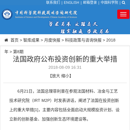
联系我们
|
ENGLISH
|
邮箱登录
|
中国科学院
|
Tog
nav
首页
>
智库成果
>
月度快报
>
科技政策与咨询快报
>
2018
年
>
第8期
法国政府公布投资创新的重大举措
2018-08-09 16:31
【
放大
缩小
】
6
月
21
日，法国总理菲利普在参观法国材料、冶金与工艺
技术研究院（
IRT M2P
）时发表讲话，阐述了法国在投资创新
上的重大举措
[1]
，主要内容包括全面启动大规模投资计划、设
立新的创新基金、加强创新生态环境建设等。