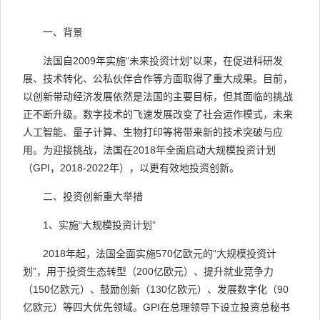
一、背景
法国自
2009
年实施“未来投资计划”以来，在促进科研发
展、技术转化、公私伙伴合作等方面取得了重大成果。目前，
以创新带动经济发展依然是法国的主要目标，但其面临的挑战
正不断升级。数字技术的飞速发展改变了社会运作模式，未来
人工智能、量子计算、生物打印等将带来新的技术突破与应
用。为迎接挑战，法国在
2018
年全面启动大规模投资计划
（
GPI
，
2018-2022
年），以更有效地投资创新。
二、投资创新重大举措
1
、实施“大规模投资计划”
2018
年起，法国全面实施
570
亿欧元的“大规模投资计
划”，用于投资生态转型（
200
亿欧元）、提升就业竞争力
（
150
亿欧元）、鼓励创新（
130
亿欧元）、发展数字化（
90
亿欧元）等四大优先领域。
GPI
在总理领导下设立投资总秘书