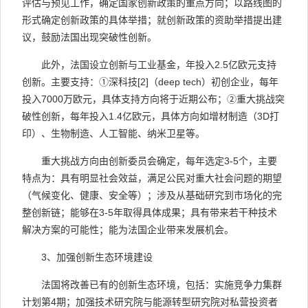
评估与预见工作，确定国家创新政策的重点方向；以路线图的
形式确定创新政策的具体举措；就创新政策的资助举措提出建
议，鼓励法国出现突破性创新。
此外，法国设立创新与工业基金，年投入
2.5
亿欧元支持
创新。主要支持：
①
深科技
[2]
（
deep tech
）初创企业，每年
投入
7000
万欧元，具体支持方向将于近期公布；
②
重大挑战突
破性创新，每年投入
1.4
亿欧元，具体方向如增材制造（
3D
打
印）、生物制造、人工智能、纳米卫星等。
重大挑战方向由创新委员会确定，每年选定
3-5
个，主要
特点为：具有明显社会效益，满足公民对重大社会问题的期望
（气候变化、健康、安全等）；涉及从基础研究到市场化的完
整创新链；能够在
3-5
年取得具体成果；具有带来若干种技术
解决方案的可能性；能为法国企业带来发展机会。
3
、加强创新生态环境建设
法国将改善已有的创新生态环境，包括：实施竞争力集群
计划第
4
期；加强技术研究院与能源转型研究院对私营投资者