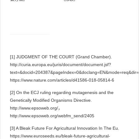
[1]
JUDGMENT OF THE COURT (Grand Chamber).
http://curia.europa.eu/juris/document/document.jsf?
text=&docid=204387&pageIndex=0&doclang=EN&mode=req&dir=&
https://www.nature.com/articles/d41586-018-05814-6
[2]
On the ECJ ruling regarding mutagenesis and the
Genetically Modified Organisms Directive.
http://www.epsoweb.org/
，
http://www.epsoweb.org/webfm_send/2405
[3]
A Bleak Future For Agricultural Innovation In The Eu.
https://www.euroseeds.eu/bleak-future-agricultural-