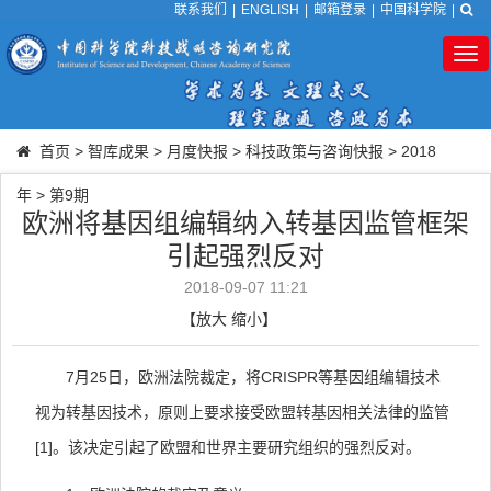
联系我们
|
ENGLISH
|
邮箱登录
|
中国科学院
|
Tog
nav
首页
>
智库成果
>
月度快报
>
科技政策与咨询快报
>
2018
年
>
第9期
欧洲将基因组编辑纳入转基因监管框架
引起强烈反对
2018-09-07 11:21
【
放大
缩小
】
7
月
25
日，欧洲法院裁定，将
CRISPR
等基因组编辑技术
视为转基因技术，原则上要求接受欧盟转基因相关法律的监管
[1]
。该决定引起了欧盟和世界主要研究组织的强烈反对。