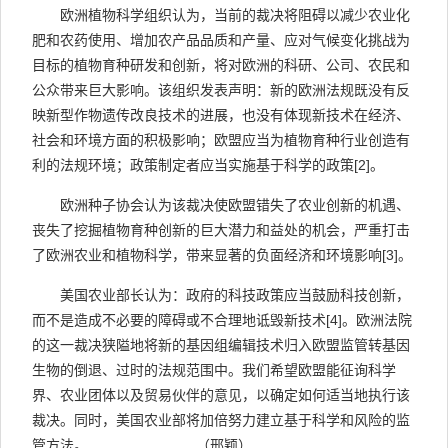
欧洲植物科学组织认为，当前的裁决将阻碍以减少农业化
肥和农药使用、增加农产品品质和产量、应对气候变化挑战为
目标的植物育种研发和创新，将对欧洲的科研、公司、农民和
公众带来巨大影响。该组织发表声明：新的欧洲法规既没有反
映新型作物遗传改良技术的进展，也没有体现新技术在经济、
社会和环境方面的积极影响；欧盟应当为植物育种行业创造有
利的法规环境；政策制定者应当实施基于科学的政策
[2]
。
欧洲种子协会认为该裁决使欧盟错失了农业创新的机遇、
丧失了挖掘植物育种创新的巨大潜力和益处的机会，严重打击
了欧洲农业和植物科学，带来显著的负面经济和环境影响
[3]
。
美国农业部长认为：政府的科技政策应当鼓励科技创新，
而不是造成不必要的障碍或不合理地诋毁新技术
[4]
。欧洲法院
的这一裁决狭隘地将新的基因组编辑技术归入欧盟监管转基因
生物的倒退、过时的法规范围中。我们希望欧盟能征询科学
界、农业团体以及贸易伙伴的意见，以确定如何适当地执行该
裁决。同时，美国农业部将加倍努力建立基于科学和风险的监
管方法。
（邢颖）