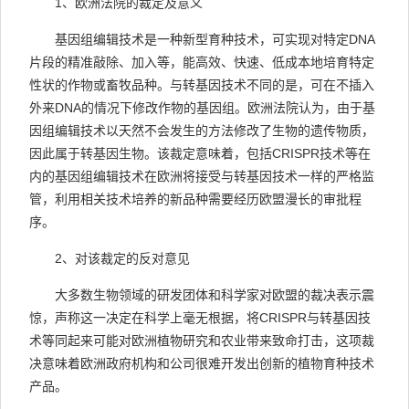
1
、欧洲法院的裁定及意义
基因组编辑技术是一种新型育种技术，可实现对特定
DNA
片段的精准敲除、加入等，能高效、快速、低成本地培育特定
性状的作物或畜牧品种。与转基因技术不同的是，可在不插入
外来
DNA
的情况下修改作物的基因组。欧洲法院认为，由于基
因组编辑技术以天然不会发生的方法修改了生物的遗传物质，
因此属于转基因生物。该裁定意味着，包括
CRISPR
技术等在
内的基因组编辑技术在欧洲将接受与转基因技术一样的严格监
管，利用相关技术培养的新品种需要经历欧盟漫长的审批程
序。
2
、对该裁定的反对意见
大多数生物领域的研发团体和科学家对欧盟的裁决表示震
惊，声称这一决定在科学上毫无根据，将
CRISPR
与转基因技
术等同起来可能对欧洲植物研究和农业带来致命打击，这项裁
决意味着欧洲政府机构和公司很难开发出创新的植物育种技术
产品。