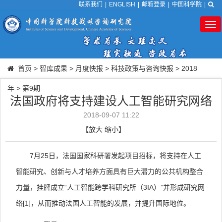
联系我们
|
ENGLISH
|
邮箱登录
|
中国科学院
|
Tog
nav
首页
>
智库成果
>
月度快报
>
科技政策与咨询快报
>
2018
年
>
第9期
法国政府将支持建设人工智能研究网络
2018-09-07 11:22
【
放大
缩小
】
7
月
25
日，法国国家科研署发起项目招标，将支持在人工
智能研究、创新与人才培养方面具有巨大潜力的公共机构整合
力量，挂牌成立“人工智能跨学科研究所（
3IA
）”并形成研究网
络
[1]
，从而推动法国人工智能的发展，并提升国际地位。