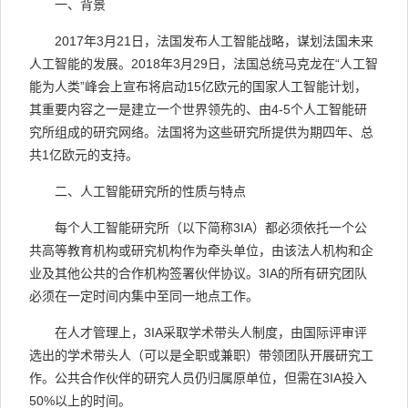
一、背景
2017
年
3
月
21
日，法国发布人工智能战略，谋划法国未来
人工智能的发展。
2018
年
3
月
29
日，法国总统马克龙在“人工智
能为人类”峰会上宣布将启动
15
亿欧元的国家人工智能计划，
其重要内容之一是建立一个世界领先的、由
4-5
个人工智能研
究所组成的研究网络。法国将为这些研究所提供为期四年、总
共
1
亿欧元的支持。
二、人工智能研究所的性质与特点
每个人工智能研究所（以下简称
3IA
）都必须依托一个公
共高等教育机构或研究机构作为牵头单位，由该法人机构和企
业及其他公共的合作机构签署伙伴协议。
3IA
的所有研究团队
必须在一定时间内集中至同一地点工作。
在人才管理上，
3IA
采取学术带头人制度，由国际评审评
选出的学术带头人（可以是全职或兼职）带领团队开展研究工
作。公共合作伙伴的研究人员仍归属原单位，但需在
3IA
投入
50%
以上的时间。