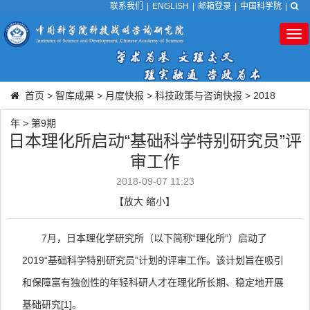
联系我们
|
ENGLISH
|
邮箱登录
|
中国科学院
|
Tog
nav
首页
>
智库成果
>
月度快报
>
科技政策与咨询快报
>
2018
年
>
第9期
日本理化所启动“基础科学特别研究员”评
审工作
2018-09-07 11:23
【
放大
缩小
】
7
月，日本理化学研究所（以下简称“理化所”）启动了
2019
“基础科学特别研究员”计划的评审工作。该计划旨在吸引
和保障富有独创性的年轻科研人才在理化所长期、稳定地开展
基础研究
[1]
。