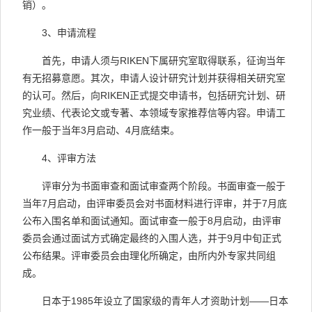
销）。
3
、申请流程
首先，申请人须与
RIKEN
下属研究室取得联系，征询当年
有无招募意愿。其次，申请人设计研究计划并获得相关研究室
的认可。然后，向
RIKEN
正式提交申请书，包括研究计划、研
究业绩、代表论文或专著、本领域专家推荐信等内容。申请工
作一般于当年
3
月启动、
4
月底结束。
4
、评审方法
评审分为书面审查和面试审查两个阶段。书面审查一般于
当年
7
月启动，由评审委员会对书面材料进行评审，并于
7
月底
公布入围名单和面试通知。面试审查一般于
8
月启动，由评审
委员会通过面试方式确定最终的入围人选，并于
9
月中旬正式
公布结果。评审委员会由理化所确定，由所内外专家共同组
成。
日本于
1985
年设立了国家级的青年人才资助计划——日本