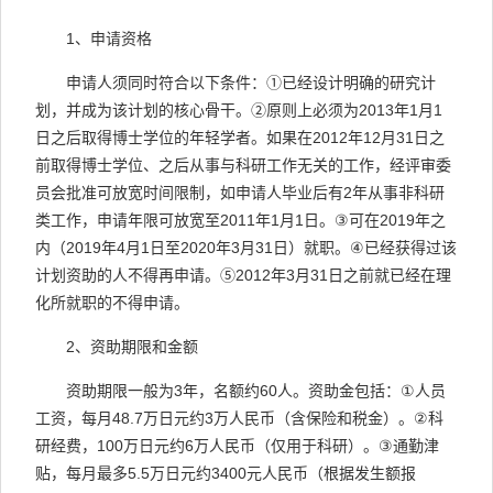
1
、申请资格
申请人须同时符合以下条件：①已经设计明确的研究计
划，并成为该计划的核心骨干。②原则上必须为
2013
年
1
月
1
日之后取得博士学位的年轻学者。如果在
2012
年
12
月
31
日之
前取得博士学位、之后从事与科研工作无关的工作，经评审委
员会批准可放宽时间限制，如申请人毕业后有
2
年从事非科研
类工作，申请年限可放宽至
2011
年
1
月
1
日。
③
可在
2019
年之
内（
2019
年
4
月
1
日至
2020
年
3
月
31
日）就职。
④
已经获得过该
计划资助的人不得再申请。
⑤
2012
年
3
月
31
日之前就已经在理
化所就职的不得申请。
2
、资助期限和金额
资助期限一般为
3
年，名额约
60
人。资助金包括：
①
人员
工资，每月
48.7
万日元约
3
万人民币（含保险和税金）。
②
科
研经费，
100
万日元约
6
万人民币（仅用于科研）。
③
通勤津
贴，每月最多
5.5
万日元约
3400
元人民币（根据发生额报