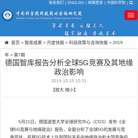
联系我们
|
ENGLISH
|
邮箱登录
|
中国科学院
|
Tog
nav
首页
>
智库成果
>
月度快报
>
科技政策与咨询快报
>
2019
年
>
第7期
德国智库报告分析全球5G竞赛及其地缘
政治影响
2019-10-15 10:31
【
放大
缩小
】
5
月
21
日，德国波恩大学全球研究中心（
CGS
）发布《全
球
5G
竞赛与地缘政治》报告，全面分析了全球
5G
的发展与竞
争现状，并将
5G
技术上升到国际关系中地缘政治和大国竞争的