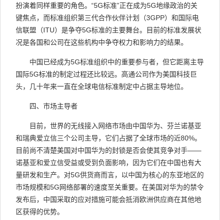
扮演着同样重要的角色。“
5G
标准”正在成为
5G
地缘政治的关
键焦点，而标准组织第三代合作伙伴计划（
3GPP
）和国际电
信联盟（
ITU
）是争夺
5G
标准的主要舞台。目前的标准发展状
况是各国和公司在这些机构中争夺权力和影响力的结果。
中国已经成为
5G
标准组织中的重要参与者，但它距离主导
国际
5G
标准的制定过程还比较远。高通公司作为美国科技巨
头，几十年来一直在全球电信标准制定中占据主导地位。
四、市场主导者
目前，世界的无线接入网络市场由中国华为、芬兰诺基亚
和瑞典爱立信三个公司主导，它们占据了全球市场的近
80%
。
目前尚不清楚美国对中国华为的封锁是否会使其竞争对手——
诺基亚和爱立信受益或受到负面影响，因为它们在中国也有大
量研发和生产。对
5G
供货商而言，以中国为核心的东亚地区的
市场规模和
5G
网络部署的速度至关重要。在美国对华为的禁令
发布后，中国采取的应对措施可能会抵消欧洲供应商在其他地
区获得的优势。