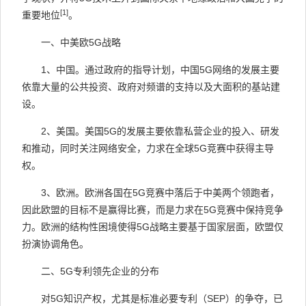
[1]
重要地位
。
一、中美欧
5G
战略
1
、中国。
通过政府的指导计划，中国
5G
网络的发展主要
依靠大量的公共投资、政府对频谱的支持以及大面积的基站建
设。
2
、美国。
美国
5G
的发展主要依靠私营企业的投入、研发
和推动，同时关注网络安全，力求在全球
5G
竞赛中获得主导
权。
3
、欧洲。
欧洲各国在
5G
竞赛中落后于中美两个领跑者，
因此欧盟的目标不是赢得比赛，而是力求在
5G
竞赛中保持竞争
力。欧洲的结构性困境使得
5G
战略主要基于国家层面，欧盟仅
扮演协调角色。
二、
5G
专利领先企业的分布
对
5G
知识产权，尤其是标准必要专利（
SEP
）的争夺，已