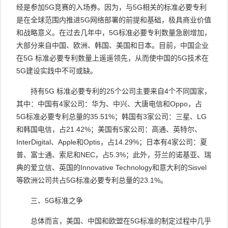
经是参加
5G
竞赛的入场券。因为，与
5G
相关的标准必要专利
是在全球范围内推进
5G
网络部署的前提和基础，极具商业价值
和战略意义。在过去几年中，
5G
标准必要专利数量急剧增加，
大部分来自中国、欧洲、韩国、美国和日本。目前，中国企业
在
5G
标准必要专利数量上遥遥领先，从而使中国的
5G
技术在
5G
建设实践中不可或缺。
持有
5G
标准必要专利的
25
个公司主要来自
4
个不同国家，
其中：中国有
4
家公司：华为、中兴、大唐电信和
Oppo
，占
5G
标准必要专利总量的
35.51%
；韩国有
3
家公司：三星、
LG
和韩国电信，占
21.42%
；美国有
5
家公司：高通、英特尔、
InterDigital
、
Apple
和
Optis
，占
14.29%
；日本有
4
家公司：夏
普、富士通、索尼和
NEC
，占
5.3%
；此外，芬兰的诺基亚、瑞
典的爱立信、英国的
Innovative Technology
和意大利的
Sisvel
等欧洲公司共占
5G
标准必要专利总量的
23.1%
。
三、
5G
标准之争
总体而言，美国、中国和欧盟在
5G
标准的制定过程中几乎