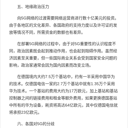
五、地缘政治压力
向
5G
网络的过渡需要网络运营商进行数十亿美元的投资。
由于各地区的文化差异、各国政府的支持力度以及许可证的发
放等情况不同，所需资金的数额也有差异。
在部署
5G
网络的过程中，由于对
5G
重要性的认识程度不
同，政治因素既会起到推动作用，也会起到阻碍作用。虽然经
济因素至关重要，但一些国际商业关系会受到国家安全问题的
影响，政治家通常会因为国内因素而改变立场。
在德国境内大约
7.5
万个基站中，约有一半采用中国华为
的技术。仅德国电信一家的
2.7
万个基站中就有
1.35
万个采用
华为技术。一个基站的费用大约为
17
万欧元，加上基站和基站
控制器之间的链接费用和租金等额外费用，如果更换德国基站
中所有的华为设备，耗资将高达
64
亿欧元，其中仅德国电信就
将承担
23
亿欧元。
六、各国对
5G
的分歧