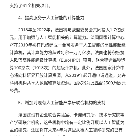
支持了
61
个相关项目。
4
、提高服务于人工智能的计算能力
2018
年至
2022
年，法国将与欧盟委员会共同投入
1.7
亿欧
元，用于加强与人工智能相关的计算能力。法国国家计算中心
将在
2019
年初在巴黎建成一台可服务于人工智能的高性能超级
计算机，其计算能力将超过每秒一万万亿次。法国也将积极投
入欧盟高性能超级计算机（
EuroHPC
）项目，联合建造每秒运
算
100
京次（
1018
次）的超级计算机。此外，法国国家计算中
心将向科研界开放计算资源，从
2019
年起开通申请通道，允许
科研机构共享大数据和算法资源。国家将为此匹配
2500
万欧元
经费。
5
、增加对现有人工智能产学研联合机构的支持
法国建设有企业联合实验室、卡诺研究所、技术研究院等
产学研联合机构，这些机构中均有一定比例开展以人工智能为
主的研究，法国将在未来
4
年为这些从事人工智能研究的已有