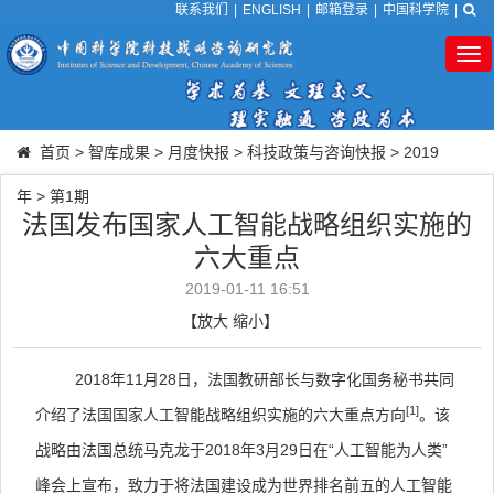
联系我们
|
ENGLISH
|
邮箱登录
|
中国科学院
|
Tog
nav
首页
>
智库成果
>
月度快报
>
科技政策与咨询快报
>
2019
年
>
第1期
法国发布国家人工智能战略组织实施的
六大重点
2019-01-11 16:51
【
放大
缩小
】
2018
年
11
月
28
日，法国教研部长与数字化国务秘书共同
[1]
介绍了法国国家人工智能战略组织实施的六大重点方向
。该
战略由法国总统马克龙于
2018
年
3
月
29
日在“人工智能为人类”
峰会上宣布，致力于将法国建设成为世界排名前五的人工智能