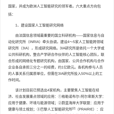
国家，并成为欧洲人工智能研究的领军者。六大重点方向包
括：
1
、建设国家人工智能研究网络
由法国信息领域最重要的国立科研机构——国家信息与自
动化研究所（
INRIA
）牵头协调，建设
4
～
5
家人工智能跨领域
研究所（
3IA
），形成研究网络。
3IA
研究所是依托一个大学或
公共科研机构，整合产学研合作伙伴的人工智能核心团队，联
合形成的网络化专题研究机构，由国家、公共合作机构与合作
企业各自承担三分之一的经费，约
1
亿欧元。各机构参与人员
的人事关系归属原单位，但需在
3IA
研究所投入
50%
以上的工
作时间。
该计划目前已预选出
4
家机构，主要聚焦人工智能在经
济、社会发展重点领域的应用：
①
格勒诺布尔
-
阿尔卑斯大学：
应用于健康、环境与能源领域；
②
蔚蓝海岸大学联盟：应用于
[2]
健康与领土规划；
③
巴黎人工智能研究所
（
PRAIRIE
）：应