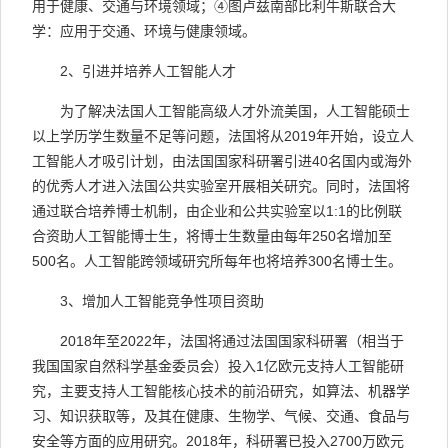
用于健康、交通与环境领域；
④
图卢兹南部比利牛斯联合大
学：应用于交通、环境与健康领域。
2
、引进并培养人工智能人才
为了解决法国人工智能高级人才外流美国，人工智能硕士
以上学历学生数量不足等问题，法国将从
2019
年开始，设立人
工智能人才吸引计划，由法国国家科研署引进
40
名国内或海外
的优秀人才进入法国公共实验室开展相关研究。同时，法国将
通过联合培养博士机制，由企业和公共实验室以
1:1
的比例联
合资助人工智能博士生，将博士生数量由每年
250
名增加至
500
名。人工智能跨领域研究所每年也将培养
300
名博士生。
3
、增加人工智能竞争性项目资助
2018
年至
2022
年，法国将通过法国国家科研署（相当于
我国国家自然科学基金委员会）投入
1
亿欧元支持人工智能研
究，主要支持人工智能核心技术的前沿研究，如算法、机器学
习、知识获取等，及其在健康、生物学、气候、交通、食品与
安全等方面的应用研究。
2018
年，科研署已投入
2700
万欧元