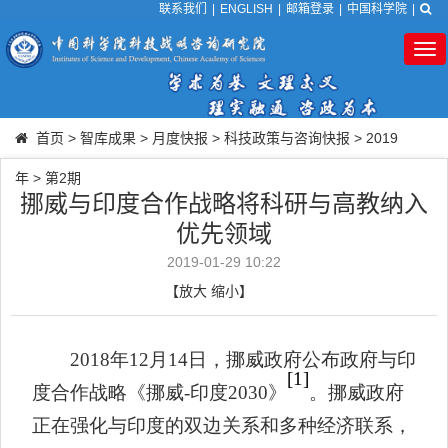
联系我们
|
ENGLISH
|
邮箱登录
|
中国科学院
|
Tog
nav
首页
>
智库成果
>
月度快报
>
科技政策与咨询快报
>
2019
年
>
第2期
挪威与印度合作战略将科研与高教纳入
优先领域
2019-01-29 10:22
【
放大
缩小
】
2018
年
12
月
14
日，挪威政府公布政府与印
[1]
度合作战略《挪威
-
印度
2030
》
。挪威政府
正在强化与印度的双边关系和多种经济联系，