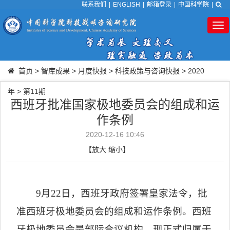
联系我们
|
ENGLISH
|
邮箱登录
|
中国科学院
|
Tog
nav
首页
>
智库成果
>
月度快报
>
科技政策与咨询快报
>
2020
年
>
第11期
西班牙批准国家极地委员会的组成和运
作条例
2020-12-16 10:46
【
放大
缩小
】
9
月
22
日，西班牙政府签署皇家法令，批
准西班牙极地委员会的组成和运作条例。西班
牙极地委员会是部际合议机构，现正式归属于