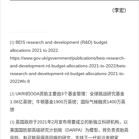
（李宏）
BEIS research and development (R&D) budget
[1]
allocations 2021 to 2022.
https://www.gov.uk/government/publications/beis-research-
and-development-rd-budget-allocations-2021-to-2022/beis-
research-and-development-rd-budget-allocations-2021-to-
2022#fn:8
UKRI
ODA
3
的
资助主要由
个基金管理：全球挑战研究基金
[2]
1.06
1900
1400
亿英镑；牛顿基金
万英镑；国际气候融资
万英
镑
2021
2
英国政府
于
年
月
宣布将要
成立
的
新独立科研机构，
以
[3]
DARPA
美国国防部高级研究计划局
（
）为模型，
将负责资助高
风险、有可能获得高回报的研究
，
支持下一代前沿发明家