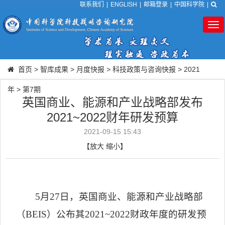
联系我们
|
ENGLISH
|
邮箱登录
|
中国科学院
|
Tog
nav
首页
>
智库成果
>
月度快报
>
科技政策与咨询快报
>
2021
年
>
第7期
英国商业、能源和产业战略部发布
2021~2022财年研发预算
2021-09-15 15:43
【
放大
缩小
】
5
月
27
日，英国商业、能源和产业战略部
（
BEIS
）公布其
2021~2022
财政年度的研发预