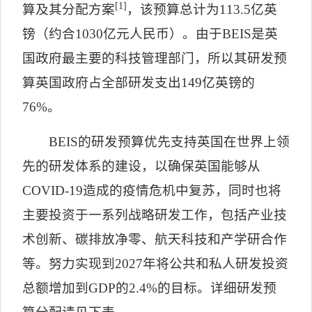
[1]
算及其分配方案
，该预算总计为
113.5
亿英
镑（约合
1030
亿元人民币）。由于
BEIS
是英
国政府最主要的科技管理部门，所以其研发预
算英国政府占全部研发支出
149
亿英镑的
76%
。
BEIS
的研发预算优先支持英国在世界上领
先的研发体系的建设，以确保英国能够从
COVID-19
造成的疫情危机中复苏，同时也将
主要投资于一系列战略研发工作，包括产业技
术创新、碳排放净零、航天科技和产学研合作
等。努力实现到
2027
年将公共和私人研发投资
总额增加到
GDP
的
2.4%
的目标。详细研发预