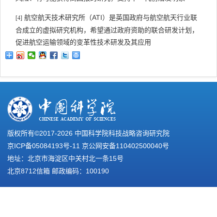
ATI
航空航天技术研究所（
）
是英国
政府与航空航天
行业
联
[4]
合
成立的虚拟研究机构，希望
通过
政府资助的
联合
研发
计划，
促进航空运输领域的变革性技术
研发及其应用
版权所有©2017-
2026 中国科学院科技战略咨询研究院
京ICP备05084193号-11
京公网安备110402500040号
地址：北京市海淀区中关村北一条15号
北京8712信箱 邮政编码：100190