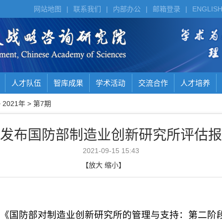
网站地图
|
联系我们
|
内部办公
|
邮箱登录
|
ENGLIS
人才队伍
智库成果
学术活动
交流合作
人才培养
>
2021年
>
第7期
发布国防部制造业创新研究所评估报
2021-09-15 15:43
【
放大
缩小
】
《国防部对制造业创新研究所的管理与支持：第二阶