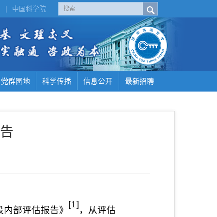
H
|
中国科学院
党群园地
科学传播
信息公开
最新招聘
告
[1]
段内部评估报告》
，从评估