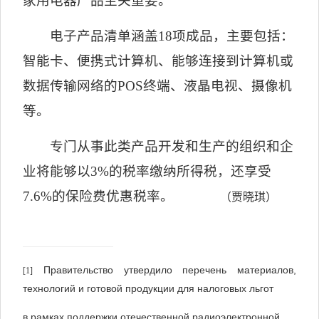
家用电器产品至关重要。
电子产品清单涵盖
18
项成品，主要包括：
智能卡、
便携式计算机
、能够连接到计算机或
数据传输网络的
POS
终端、液晶电视、摄像机
等。
专门从事此类产品开发和生产的组织和企
业将能够以
3%
的税率缴纳所得税，还享受
7.6%
的保险费优惠税率。
（贾晓琪）
Правительство утвердило перечень материалов,
[1]
технологий и готовой продукции для налоговых льгот
в рамках поддержки отечественной радиоэлектронной