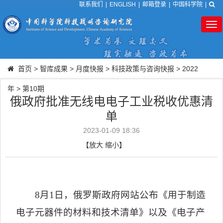
联系我们
|
ENGLISH
|
邮箱登录
|
中国科学院
|
Tog
nav
首页
>
智库成果
>
月度快报
>
科技政策与咨询快报
>
2022
年
>
第10期
俄政府批准无线电电子工业税收优惠清
单
2023-01-09 18:36
【
放大
缩小
】
8
月
1
日，
俄罗斯政府网站公布《用于制造
电子元器件的材料和技术清单》以及《电子产