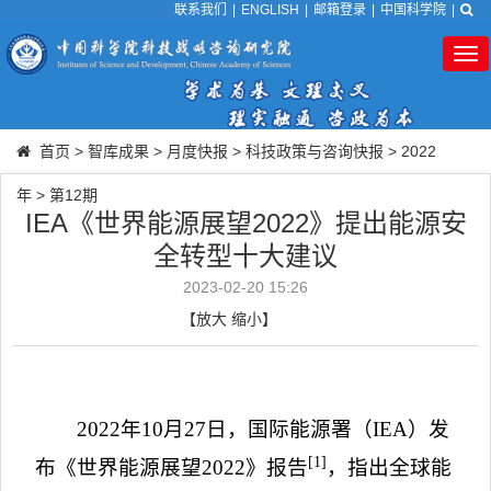
联系我们
|
ENGLISH
|
邮箱登录
|
中国科学院
|
Tog
nav
首页
>
智库成果
>
月度快报
>
科技政策与咨询快报
>
2022
年
>
第12期
IEA《世界能源展望2022》提出能源安
全转型十大建议
2023-02-20 15:26
【
放大
缩小
】
2022
年
10
月
27
日，国际能源署（
IEA
）发
[1]
布《世界能源展望
2022
》报告
，指出全球能