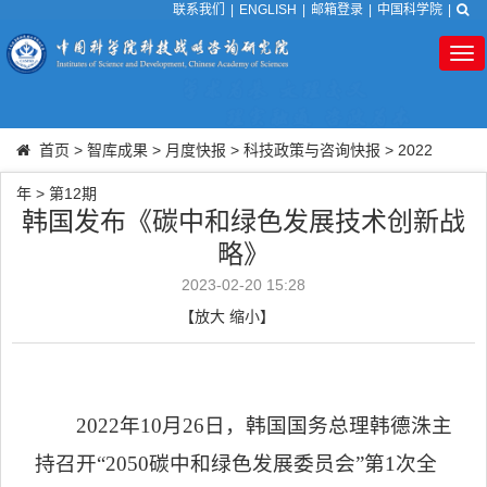
联系我们
|
ENGLISH
|
邮箱登录
|
中国科学院
|
Tog
nav
首页
>
智库成果
>
月度快报
>
科技政策与咨询快报
>
2022
年
>
第12期
韩国发布《碳中和绿色发展技术创新战
略》
2023-02-20 15:28
【
放大
缩小
】
2022
年
10
月
26
日，韩国国务总理韩德洙主
持召开“
2050
碳中和绿色发展委员会”第
1
次全