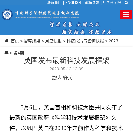
联系我们
|
ENGLISH
|
邮箱登录
|
中国科学院
|
Tog
nav
首页
>
智库成果
>
月度快报
>
科技政策与咨询快报
>
2023
年
>
第4期
英国发布最新科技发展框架
2023-05-12 12:39
【
放大
缩小
】
3
月
6
日，英国首相和科技大臣共同发布了
最新的英国政府《科学和技术发展框架》文
件，以巩固英国在
2030
年之前作为科学和技术