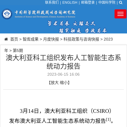
联系我们
|
ENGLISH
|
邮箱登录
|
中国科学院
|
Tog
nav
首页
>
智库成果
>
月度快报
>
科技政策与咨询快报
>
2023
年
>
第5期
澳大利亚科工组织发布人工智能生态系
统动力报告
2023-06-15 16:06
【
放大
缩小
】
3
月
14
日，澳大利亚科工组织（
CSIRO
）
[1]
发布澳大利亚人工智能生态系统动力报告
。