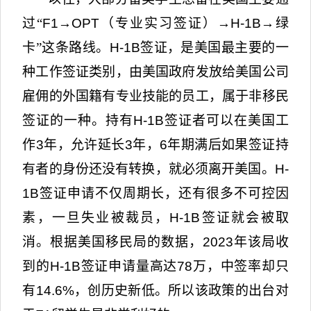
过“
F1→OPT
（专业实习签证）
→H-1B→
绿
卡
”
这条路线。
H-1B
签证，是美国最主要的一
种工作签证类别，由美国政府发放给美国公司
雇佣的外国籍有专业技能的员工，属于非移民
签证的一种。持有
H-1B
签证者可以在美国工
作
3
年，允许延长
3
年，
6
年期满后如果签证持
有者的身份还没有转换，就必须离开美国。
H-
1B
签证申请不仅周期长，还有很多不可控因
素，一旦失业被裁员，
H-1B
签证就会被取
消。根据美国移民局的数据，
2023
年该局收
到的
H-1B
签证申请量高达
78
万，中签率却只
有
14.6%
，创历史新低。所以该政策的出台对