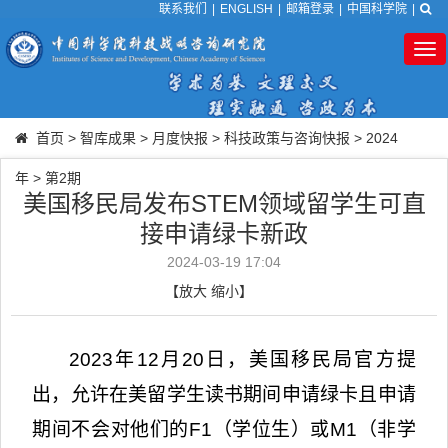
联系我们
|
ENGLISH
|
邮箱登录
|
中国科学院
|
Tog
nav
首页
>
智库成果
>
月度快报
>
科技政策与咨询快报
>
2024
年
>
第2期
美国移民局发布STEM领域留学生可直
接申请绿卡新政
2024-03-19 17:04
【
放大
缩小
】
2023
年
12
月
20
日，美国移民局官方提
出，允许在美留学生读书期间申请绿卡且申请
期间不会对他们的
F1
（学位生）或
M1
（非学