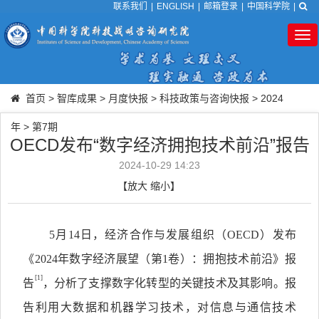
联系我们
|
ENGLISH
|
邮箱登录
|
中国科学院
|
Tog
nav
首页
>
智库成果
>
月度快报
>
科技政策与咨询快报
>
2024
年
>
第7期
OECD发布“数字经济拥抱技术前沿”报告
2024-10-29 14:23
【
放大
缩小
】
5月14日，经济合作与发展组织（OECD）发布
《2024年数字经济展望（第1卷）：拥抱技术前沿》报
[1]
告
，分析了支撑数字化转型的关键技术及其影响。报
告利用大数据和机器学习技术，对信息与通信技术