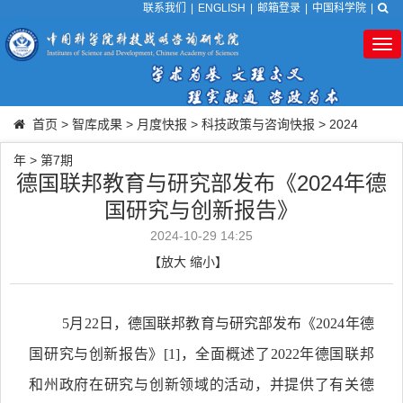
联系我们
|
ENGLISH
|
邮箱登录
|
中国科学院
|
Tog
nav
首页
>
智库成果
>
月度快报
>
科技政策与咨询快报
>
2024
年
>
第7期
德国联邦教育与研究部发布《2024年德
国研究与创新报告》
2024-10-29 14:25
【
放大
缩小
】
5月22日，德国联邦教育与研究部发布《2024年德
国研究与创新报告》
[1]
，全面概述了2022年德国联邦
和州政府在研究与创新领域的活动，并提供了有关德