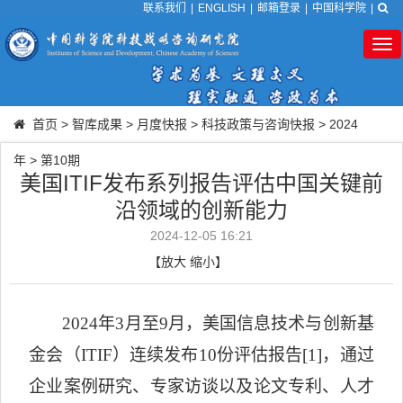
联系我们
|
ENGLISH
|
邮箱登录
|
中国科学院
|
Tog
nav
首页
>
智库成果
>
月度快报
>
科技政策与咨询快报
>
2024
年
>
第10期
美国ITIF发布系列报告评估中国关键前
沿领域的创新能力
2024-12-05 16:21
【
放大
缩小
】
2024
年
3
月至
9
月，美国信息技术与创新基
金会（
ITIF
）连续发布
10
份评估报告
[1]
，通过
企业案例研究、专家访谈以及论文专利、人才