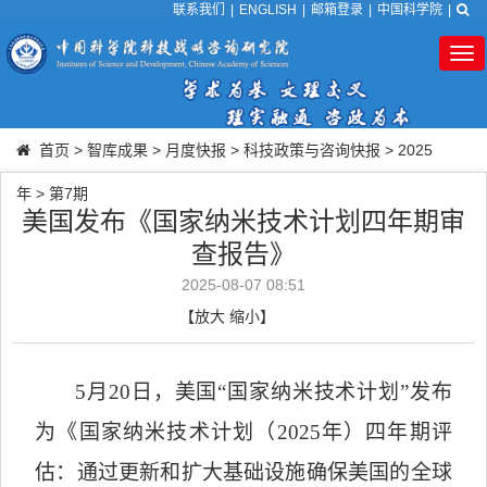
联系我们
|
ENGLISH
|
邮箱登录
|
中国科学院
|
Tog
nav
首页
>
智库成果
>
月度快报
>
科技政策与咨询快报
>
2025
年
>
第7期
美国发布《国家纳米技术计划四年期审
查报告》
2025-08-07 08:51
【
放大
缩小
】
5
月
20
日，美国“国家纳米技术计划”发布
为《国家纳米技术计划（
2025
年）四年期评
估：通过更新和扩大基础设施确保美国的全球