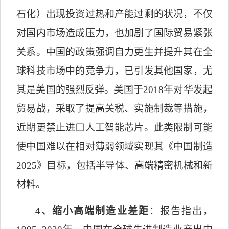
石化）出现投资过热和产能过剩的状况，不仅
对国内市场造成压力，也加剧了国际贸易紧张
关系。中国的政策强调自力更生并提升其在全
球科技市场中的竞争力，已引发其他国家，尤
其是美国的强烈反弹。美国于
2018
年对华发起
贸易战，采取了提高关税、实施制裁等措施，
近期更禁止进口人工智能芯片。此类限制可能
使中国难以在相对薄弱领域实现其《中国制造
2025
》目标，包括半导体、高端精密机械和新
材料。
4
、缩小高端制造业差距
：报告指出，