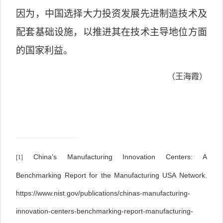
因为，中国选择大力投资发展先进制造技术及
配套基础设施，以推进其在技术主导地位方面
的国家利益。
（王海霞）
China’s Manufacturing Innovation Centers: A
[1]
Benchmarking Report for the Manufacturing USA Network.
https://www.nist.gov/publications/chinas-manufacturing-
innovation-centers-benchmarking-report-manufacturing-