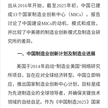
出从
2016
年开始，截至
2025
年初，中国已建
成
33
个国家制造业创新中心（
MICs
）。报告
讨论了中国建设
MICs
的动机、模式和成效，
并比较了中美德的制造业创新模式及制造业研
究所的差异。
一、中国制造业创新计划及制造业进展
美国于
2014
年启动“制造业美国”网络研究
所项目，旨在应对全球经济转型。中国立即响
应，推出国家制造业创新中心计划，目标是成
为先进制造业的全球领导者，并确保关键技术
领域的自给自足。作为《中国制造
2025
》国家