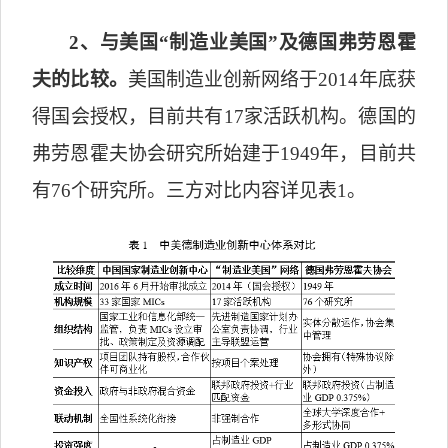
2
、与美国“制造业美国”及德国弗劳恩霍
夫的比较。
美国制造业创新网络于
2014
年底获
得国会授权，目前共有
17
家活跃机构。德国的
弗劳恩霍夫协会研究所始建于
1949
年，目前共
有
76
个研究所。三方对比内容详见表
1
。