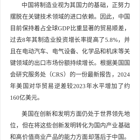
中国将制造业视为其国力的基础，正努力
摆脱在关键技术领域的进口依赖。因此，中国
目前保持着占全球
GDP
比重显著的贸易顺差，
过去
8
年其制造业投资增长率提高了
5.8%
，并
且在电动汽车、电气设备、化学品和机床等关
键领域的出口市场份额持续增长。根据美国国
会研究服务处（
CRS
）的一份最新报告，
2024
年美国对华贸易逆差较
2023
年水平增加了约
160
亿美元。
美国在创新和发明方面仍处于世界领先地
位，但在将这些创新发明转化为国内产业基础
和高价值商业产品的能力方面却落后于中国。