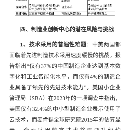
四、制造业创新中心的潜在风险与挑战
1
、技术采用的普遍性难题
：中美两国都
面临着先进制造技术采用速度缓慢的挑战。报
告指出
“
仅有
37%
的中国制造企业达到基本数
字化和工业智能化水平，而仅有
4%
的制造企
业具备了领先的先进技术能力
”
。美国小企业
管理局（
SBA
）在
2023
年的一项调查中指出，
美国仅有
32.4%
的中小型制造企业表示使用了
云技术，而麦肯锡全球研究院
2015
年的估算显