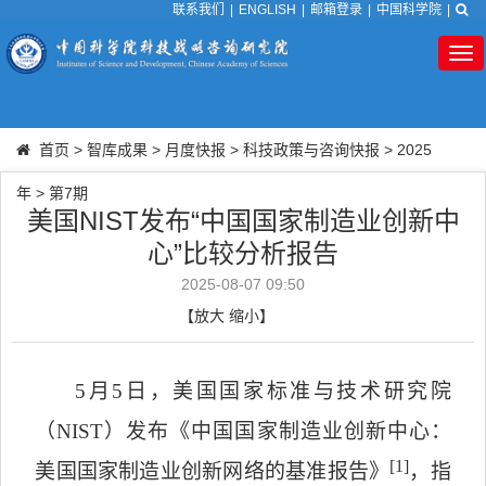
联系我们
|
ENGLISH
|
邮箱登录
|
中国科学院
|
Tog
nav
首页
>
智库成果
>
月度快报
>
科技政策与咨询快报
>
2025
年
>
第7期
美国NIST发布“中国国家制造业创新中
心”比较分析报告
2025-08-07 09:50
【
放大
缩小
】
5
月
5
日，美国国家标准与技术研究院
（
NIST
）发布《中国国家制造业创新中心：
[1]
美国国家制造业创新网络的基准报告》
，指