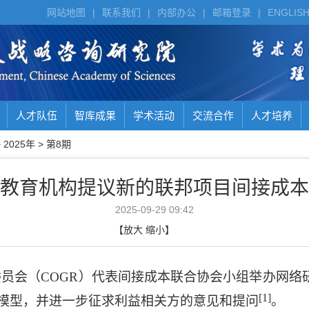
网站地图
|
联系我们
|
内部办公
|
邮箱登录
|
ENGLIS
人才队伍
智库成果
学术活动
交流合作
人才培养
>
2025年
>
第8期
教育机构提议新的联邦项目间接成本
2025-09-29 09:42
【
放大
缩小
】
委员会（
COGR
）代表间接成本联合协会小组举办网络
[1]
模型，并进一步征求利益相关方的意见和提问
。