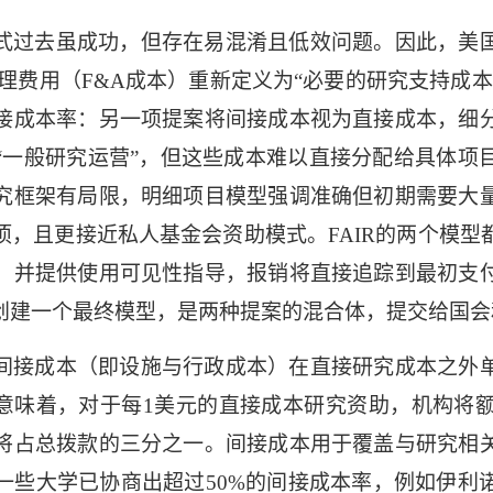
式过去虽成功，但存在易混淆且低效问题。因此，美
理费
用（
F&A
成本）重新定义为“必要的研究支持成本
接成本率：另一项提案将间接成本视为直接成本，细
“一般研究运营”，但这些成本难以直接分配给具体项
究框架有局限，明细项目模型强调准确但初期需要大
项，且更接近私人基金会资助模式。
FAIR
的两个模型
，并提供使用可见性指导，报销将直接追踪到最初支
创建一个最终模型，是两种提案的混合体，提交给国会
间接成本（即设施与行政成本）在直接研究成本之外
意味着，对于每
1
美元的直接成本研究资助，机构将
将占总拨款的三分之一。间接成本用于覆盖与研究相
一些大学已协商出超过
50%
的间接成本率，例如伊利