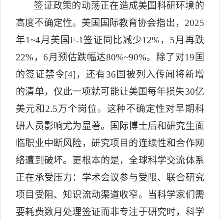
签证政策的动荡正在造成美国科研环境的
高度不确定性。美国国际教育协会指出，
2025
年
1
~
4
月美国
F-1
签证同比减少
12%
，
5
月再跌
22%
，
6
月预估跌幅达
80%~90%
。除了对
19
国
的签证禁令
[4]
，还有
36
国被列入传闻将新增
的清单，仅此一项就可能让美国每年损失
30
亿
美元和
2.5
万个岗位。这种不确定性对早期科
研人员影响尤为显著。国际博士后和研究生面
临职业中断风险，研究项目的连续性和合作网
络遭到破坏。更根本的是，全球科学交流体系
正在承受压力：学术会
议参与受限、联合研究
项目受阻、知识流动渠道收窄。当科学家们需
要耗费数月处理签证而非专注于研究时，科学