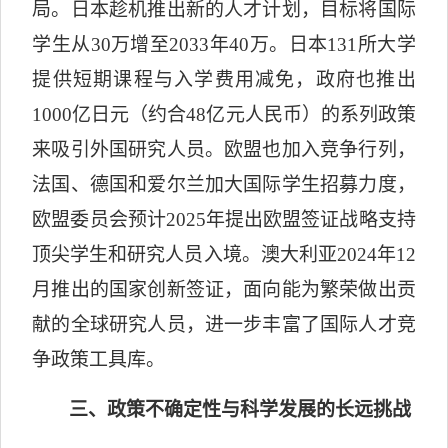
局。日本趁机推出新的人才计划，目标将国际
学生从
30
万增至
2033
年
40
万。日本
131
所大学
提供短期课程与入学费用减免，政府也推出
1000
亿日元（约合
48
亿元人民币）的系列政策
来吸引外国研究人员。欧盟也加入竞争行列，
法国、德国和爱尔兰加大国际学生招募力度，
欧盟委员会预计
2025
年提出欧盟签证战略支持
顶尖学生和研究人员入境。澳大利亚
2024
年
12
月推出的国家创新签证，面向能为繁荣做出贡
献的全球研究人员，进一步丰富了国际人才竞
争政策工具库。
三、政策不确定性与科学发展的长远挑战