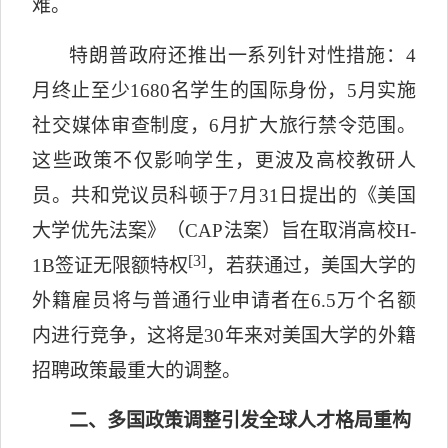
难。
特朗普政府还推出一系列针对性措施：
4
月终止至少
1680
名学生的国际身份，
5
月实施
社交媒体审查制度，
6
月扩大旅行禁令范围。
这些政策不仅影响学生，更波及高校教研人
员。共和党议员科顿于
7
月
31
日提出的《美国
大学优先法案》（
CAP
法案）旨在取消高校
H-
[3]
1B
签证无限额特权
，若获通过，美国大学的
外籍雇员将与普通行业申请者在
6.5
万个名额
内进行竞争，这将是
30
年来对美国大学的外籍
招聘政策最重大的调整。
二、多国政策调整引发全球人才格局重构