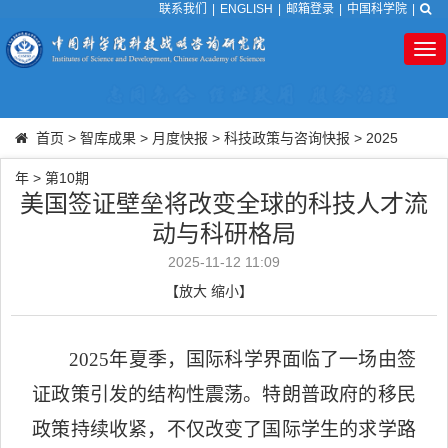
联系我们
|
ENGLISH
|
邮箱登录
|
中国科学院
|
Tog
nav
首页
>
智库成果
>
月度快报
>
科技政策与咨询快报
>
2025
年
>
第10期
美国签证壁垒将改变全球的科技人才流
动与科研格局
2025-11-12 11:09
【
放大
缩小
】
2025
年夏季，国际科学界面临了一场由签
证政策引发的结构性震荡。特朗普政府的移民
政策持续收紧，不仅改变了国际学生的求学路