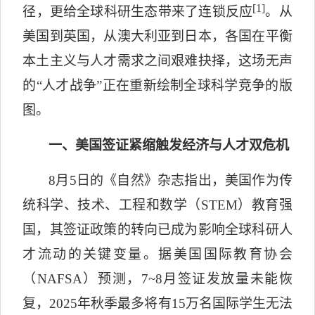
[1]
径，更给全球科研生态带来了连锁反应
。从
美国到英国，从澳大利亚到日本，各国在平衡
本土主义与人才需求之间艰难抉择，这场无声
的“人才战争”正在重新绘制全球科学竞争的版
图。
一、美国签证紧缩触发经济与人才双危机
8
月
5
日的《自然》杂志指出，美国作为传
统科学、技术、工程和数学（
STEM
）教育强
国，其签证政策的转向已成为影响全球科研人
才流动的关键变量。据美国国际教育协会
（
NAFSA
）预测，
7~8
月签证发放量未能恢
复，
2025
年秋季最多将有
15
万名国际学生无法