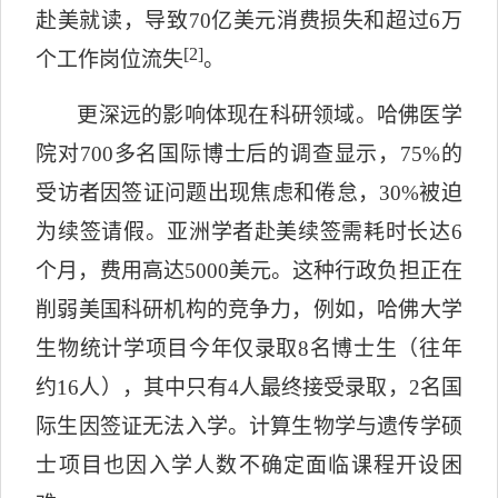
赴美就读，导致
70
亿美元消费损失和超过
6
万
[2]
个工作岗位流失
。
更深远的影响体现在科研领域。哈佛医学
院对
700
多名国际博士后的调查显示，
75%
的
受访者因签证问题出现焦虑和倦怠，
30%
被迫
为续签请假。亚洲学者赴美续签需耗时长达
6
个月，费用高达
5000
美元。这种行政负担正在
削弱美国科研机构的竞争力，例如，哈佛大学
生物统计学项目今年仅录取
8
名博士生（往年
约
16
人），其中只有
4
人最终接受录取，
2
名国
际生因签证无法入学。计算生物学与遗传学硕
士项目也因入学人数不确定面临课程开设困