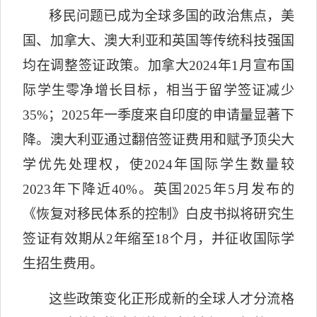
移民问题已成为全球多国的政治焦点，美
国、加拿大、澳大利亚和英国等传统科技强国
均在调整签证政策。加拿大
2024
年
1
月宣布国
际学生零净增长目标，相当于留学签证减少
35%
；
2025
年一季度来自印度的申请量显著下
降。澳大利亚通过翻倍签证费用和赋予顶尖大
学优先处理权，使
2024
年国际学生数量较
2023
年下降近
40%
。英国
2025
年
5
月发布的
《恢复对移民体系的控制》白皮书拟将研究生
签证有效期从
2
年缩至
18
个月，并征收国际学
生招生费用。
这些政策变化正形成新的全球人才分流格