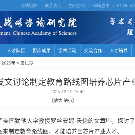
网站地图
|
联系我们
|
内部办公
|
邮箱登录
|
ENGLIS
人才队伍
智库成果
学术活动
交流合作
人才培养
>
2025年
>
第11期
发文讨论制定教育路线图培养芯片产
2025-12-10 16:40
【
放大
缩小
】
[1]
了美国犹他大学教授罗丝安妮·沃伦的文章
，探讨
图来制定教育路线图，才能培养出芯片产业人才。