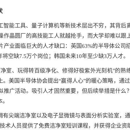
状
工智能工具、量子计算机等新技术层出不穷，其背后
操作晶圆厂的高技能工人就越抢手，而大学却难以跟
片产业面临巨大的人才缺口：英国
63%
的半导体公司
年将空缺
7.5
万个岗位；韩国未来
10
年至少缺
3
万人才。
洁净室、玩得转百级净化、修得好极紫外光刻机”的熟
上。美国半导体协会提出“赢得人心”的暖心策略，通过
似推广活动。吸引人才固然重要，但后续举措是什么
本。
拥有尖端洁净室以及电子显微镜与表面分析实验室，通
为技术人员提供了免费洁净室短训课程，并获得企业资