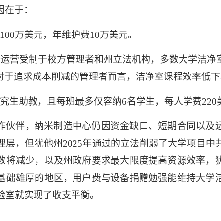
因在于：
值
100
万美元，年维护费
10
万美元。
室运营受制于校方管理者和州立法机构，多数大学洁净
对于追求成本削减的管理者而言，洁净室课程效率低下
研究生助教，且每班最多仅容纳
6
名学生，每人学费
220
作伙伴，纳米制造中心仍因资金缺口、短期合同以及
理层，但犹他州
2025
年通过的立法削弱了大学项目中
数将减少，以及州政府要求最大限度提高资源效率，
基础雄厚的地区，用户费与设备捐赠勉强能维持大学
验室就实现了收支平衡。