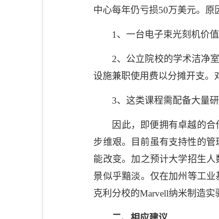
中心每年仍亏损
50
万美元。原
1
、一台电子束光刻机价
2
、公立院校的学术洁净
设施兼职使用费以分摊开支。
3
、这类课程需配备大量
因此，即便拥有卓越的合
步维艰。目前虽有支持性的管
能改变。加之预计大学招生人
景似乎黯淡。仅在加州等工业
克利分校的
Marvell
纳米制造实
二、相应建议