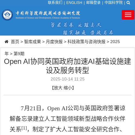
联系我们
|
ENGLISH
|
邮箱登录
|
中国科学院
|
Tog
nav
首页
>
智库成果
>
月度快报
>
科技政策与咨询快报
>
2025
年
>
第9期
Open AI协同英国政府加速AI基础设施建
设及服务转型
2025-10-14 11:25
【
放大
缩小
】
7
月
21
日，
Open AI
公司与英国政府签署谅
解备忘录建立人工智能领域新型战略合作伙伴
[1]
关系
，制定了扩大人工智能安全研究合作、