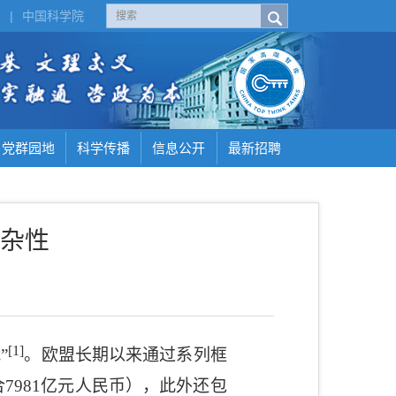
H
|
中国科学院
党群园地
科学传播
信息公开
最新招聘
杂性
[1]
”
。欧盟长期以来通过系列框
合
7981
亿元人民币），此外还包