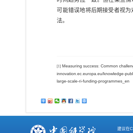
可能错误地将后期接受者视为
法。
Measuring success: Common challenges
[1]
innovation.ec.europa.eu/knowledge-publ
large-scale-ri-funding-programmes_en
建议在C