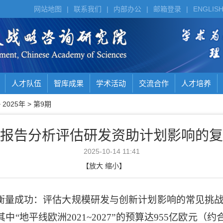
网站地图
|
联系我们
|
内部办公
|
邮箱登录
|
ENGLIS
人才队伍
智库成果
学术活动
交流合作
人才培养
>
2025年
>
第9期
报告分析评估研发资助计划影响的复
2025-10-14 11:41
【
放大
缩小
】
衡量成功：评估大规模研发与创新计划影响的常见挑战
其中“地平线欧洲
2021~2027
”的预算达
955
亿欧元（约