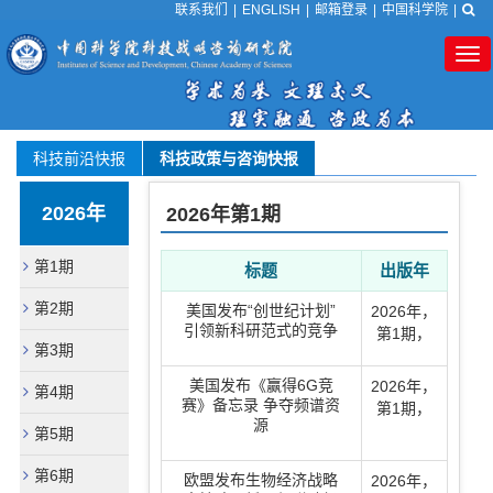
联系我们
|
ENGLISH
|
邮箱登录
|
中国科学院
|
Tog
nav
科技前沿快报
科技政策与咨询快报
2026年
2026年
第1期
第1期
标题
出版年
第2期
美国发布“创世纪计划”
2026年
，
引领新科研范式的竞争
第1期
，
第3期
美国发布《赢得6G竞
2026年
，
第4期
赛》备忘录 争夺频谱资
第1期
，
源
第5期
第6期
欧盟发布生物经济战略
2026年
，