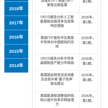
领域从14个调整为6个
第1期
，
聚焦近期急需
2018年
OECD报告分析人工智
2026年
，
能基础设施竞争及政策
第1期
，
2017年
响应措施
2016年
美国ITIF报告评估美国
2026年
，
半导体对中国脱钩的风
第1期
，
险
2015年
OECD报告分析半导体
2026年
，
晶圆制造产能分布格局
第1期
，
2014年
美国国会跨党派咨询委
2026年
，
员会就中美“量子竞争”
第1期
，
提出建议
美国能源部调整组织结
2026年
，
构以提升效率并释放潜
第1期
，
力