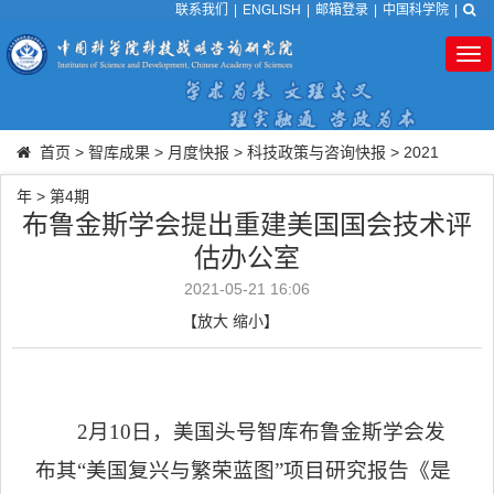
联系我们
|
ENGLISH
|
邮箱登录
|
中国科学院
|
Tog
nav
首页
>
智库成果
>
月度快报
>
科技政策与咨询快报
>
2021
年
>
第4期
布鲁金斯学会提出重建美国国会技术评
估办公室
2021-05-21 16:06
【
放大
缩小
】
2
月
10
日，美国头号智库布鲁金斯学会发
布其“美国复兴与繁荣蓝图”项目研究报告《是