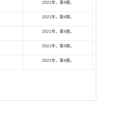
2021年
，
第4期
，
2021年
，
第4期
，
2021年
，
第4期
，
2021年
，
第4期
，
2021年
，
第4期
，