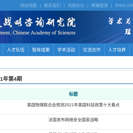
网站地图
|
联系我们
|
内部办公
|
邮箱登录
|
ENGLIS
人才队伍
智库成果
学术活动
交流合作
人才培养
21年
第4期
标题
美国物理联合会预测2021年美国科技政策十大看点
法国发布网络安全国家战略