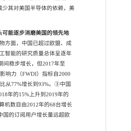
减少其对美国半导体的依赖，美
头可能逐步消磨美国的领先地
物方面，中国已超过欧盟、成
工智能的研究质量总体呈逐年
期间稳步增长，但
2017
年至
量影响力（
FWDI
）指标自
2000
之比从
77%
增长到
93%
。
③
中国
018
年的
15%
上升到
2019
年的
算机数目由
2012
年的
68
台增长
中国的订阅用户增长量远超欧