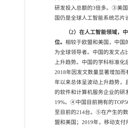
研发投入总额的
3
倍多。③美
国仍是全球人工智能系统芯片
（
2
）在人工智能领域，中
位。
相较于欧盟和美国，中国
为全球领导者。中国的发文占
上升趋势。中国的学科标准化
2018
年因发文数量显著增加而
年以来总体呈波动上升趋势，
的软件和计算机服务企业的研
19%
。
④
中国目前拥有的
TOP5
至目前的
214
台。
⑤
在产生的
盟和美国；
2019
年，移动支付