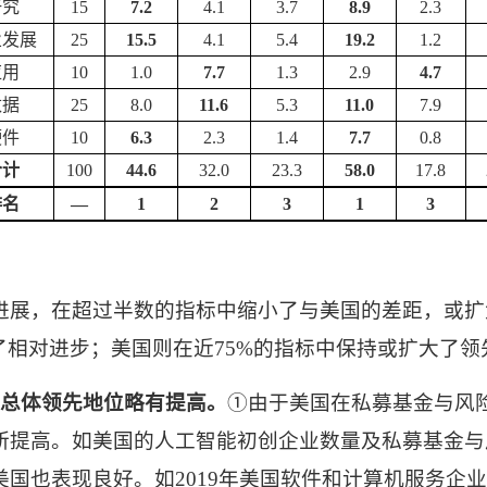
研究
15
7.2
4.1
3.7
8.9
2.3
业发展
25
15.5
4.1
5.4
19.2
1.2
应用
10
1.0
7.7
1.3
2.9
4.7
数据
25
8.0
11.6
5.3
11.0
7.9
硬件
10
6.3
2.3
1.4
7.7
0.8
合计
100
44.6
32.0
23.3
58.0
17.8
排名
—
1
2
3
1
3
进展，在超过半数的指标中缩小了与美国的差距，或扩
了相对进步；美国则在近
75%
的指标中保持或扩大了领
总体领先地位略有提高。
①由于美国在私募基金与风
所提高。如美国的人工智能初创企业数量及私募基金与
美国也表现良好。如
2019
年美国软件和计算机服务企