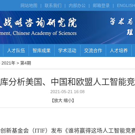
网站地图
|
联系我们
|
内部办公
|
邮箱登录
|
ENGLIS
人才队伍
智库成果
学术活动
交流合作
人才培养
>
2021年
>
第4期
库分析美国、中国和欧盟人工智能竞
2021-05-21 16:08
【
放大
缩小
】
和创新基金会（
ITIF
）发布《谁将赢得这场人工智能竞