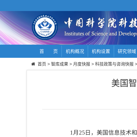
首 页
机构概况
机构设置
研究领域
首页
>
智库成果
>
月度快报
>
科技政策与咨询快报
美国智
1
月
25
日，美国信息技术