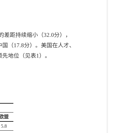
的差距持续缩小（
32.0
分），
中国（
17.8
分）。美国在人才、
领先地位（见表
1
）。
欧盟
5.8