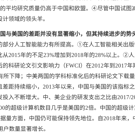
国的平均研究质量仍高于中国和欧盟。④尽管中国试图
设计领域的领头羊。
国与美国的差距并没有显著缩小，但其持续进步的势
的部分人工智能能力有所提高。
①
在人工智能相关出版
比从
2015
年的不足
23%
增加到
2018
年的
28%
以上。
②
人
后的科研论文引文影响力（
FWCI
）在
2012
年到
2017
年
有所下降；中美两国的学科标准化后的科研论文下载
且差距持续缩小，
2013
年以来，中国与美国的该指标
发投入不断增大。中、美企业的研发支出之比由
2017/2
00
的超级计算机数目几乎是美国的
2
倍。中国的超级计
数据量方面，中国仍可能保持领先地位。自
2018
年来，
用户数量显著增长。