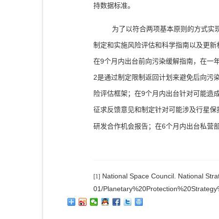
持数据标准。
为了以符合两项基本原则的方式实
制定和实施风险评估和科学指南以及更新
9
在
个月内出台前向污染缓解指南，在一
2
是通过制定限制返回计划来避免后向污
9
险评估框架；在
个月内出台针对可能造
征求反馈意见和制定针对可能涉及行星保
6
研发合作机会报告；在
个月内出台私营
National Space Council. National Strate
[1]
01/Planetary%20Protection%20Strateg