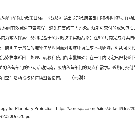
6
3
现
项行星保护政策目标，《战略》提出联邦政府各部门和机构的
项行动
机构间有效载荷审查流程，避免有害的前向污染。近期可交付的成果包括
9
年内为载人探索任务制定基于风险的决策实施战略；在
个月内完成对美国
染，防止由于潜在的地外生命返回而对地球环境造成不利影响。近期可交
成污染样本返回、处理、转移和使用的审批框架；在一年内制定出限制返
护的私营部门的空间活动指南，吸纳私营部门的观点和需求。近期可交付
（韩淋）
部门空间活动授权和持续监督指南。
gy for Planetary Protection. https://aerospace.org/sites/default/files/2
y%2030Dec20.pdf