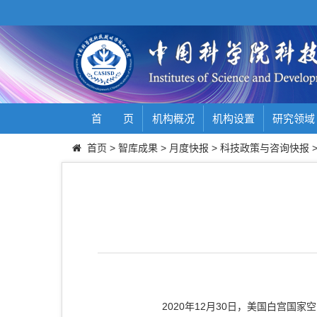
首 页
机构概况
机构设置
研究领域
首页
>
智库成果
>
月度快报
>
科技政策与咨询快报
2020
12
30
年
月
日，美国白宫国家空