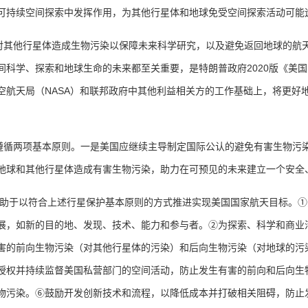
可持续空间探索中发挥作用，为其他行星体和地球免受空间探索活动可能
对其他行星体造成生物污染以保障未来科学研究，以及避免返回地球的航
2020
间科学、探索和地球生命的未来都至关重要，是特朗普政府
版《美国
NASA
空航天局（
）
和联邦政府中其他利益相关方的工作基础上，将更好
遵循两项基本原则。一是美国应继续主导制定国际公认的避免有害生物污
地球和其他行星体造成有害生物污染，助力在可预见的未来建立一个安全
助于以符合上述行星保护基本原则的方式推进实现美国国家航天目标。
①
展，如新的目的地、发现、技术、能力和参与者。
②
为探索、科学和商业
害的前向生物污染（对其他行星体的污染）和后向生物污染（对地球的污
授权并持续监督美国私营部门的空间活动，防止发生有害的前向和后向生
物污染。
⑥
鼓励开发创新技术和流程，以降低成本并打破相关阻碍，防止