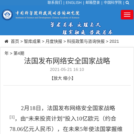
联系我们
|
ENGLISH
|
邮箱登录
|
中国科学院
|
Tog
nav
首页
>
智库成果
>
月度快报
>
科技政策与咨询快报
>
2021
年
>
第4期
法国发布网络安全国家战略
2021-05-21 16:10
【
放大
缩小
】
2
月
18
日，法国发布网络安全国家战略
[1]
，由“未来投资计划”投入
10
亿欧元（约合
78.06
亿元人民币），在未来
5
年使法国掌握维