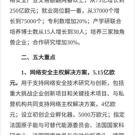
络安全产业交易额翻两番以上，从
73
亿增长到
250
亿欧元；就业岗位翻一番，从
37000
个增
长到
75000
个；专利数增加
20%
；产学研联合
培养博士数从
15
人增长到
30
人；培养三家独角
兽企业；合作研究增加
30%
。
二、五大重点
1
、网络安全主权解决方案，
5.15
亿欧
元。
用于支持网络安全技术研究与创新，包括
重大挑战企业创新项目和关键技术项目、与私
营机构共同支持网络主权解决方案，
4
亿欧
元；设立初创企业孵化器，
5000
万欧元；指定
法国原子能与可替代能源委员会、法国国家科