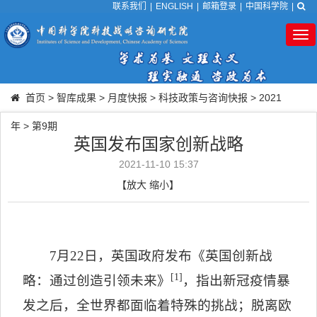
联系我们
|
ENGLISH
|
邮箱登录
|
中国科学院
|
Tog
nav
首页
>
智库成果
>
月度快报
>
科技政策与咨询快报
>
2021
年
>
第9期
英国发布国家创新战略
2021-11-10 15:37
【
放大
缩小
】
7
月
22
日，英国政府发布《英国创新战
[1]
略：通过创造引领未来》
，指出新冠疫情暴
发之后，全世界都面临着特殊的挑战；脱离欧