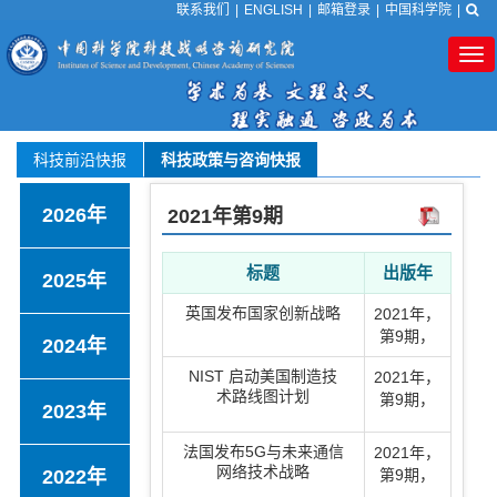
联系我们
|
ENGLISH
|
邮箱登录
|
中国科学院
|
Tog
nav
科技前沿快报
科技政策与咨询快报
2026年
2021年
第9期
标题
出版年
2025年
英国发布国家创新战略
2021年
，
第9期
，
2024年
NIST 启动美国制造技
2021年
，
术路线图计划
第9期
，
2023年
法国发布5G与未来通信
2021年
，
网络技术战略
2022年
第9期
，