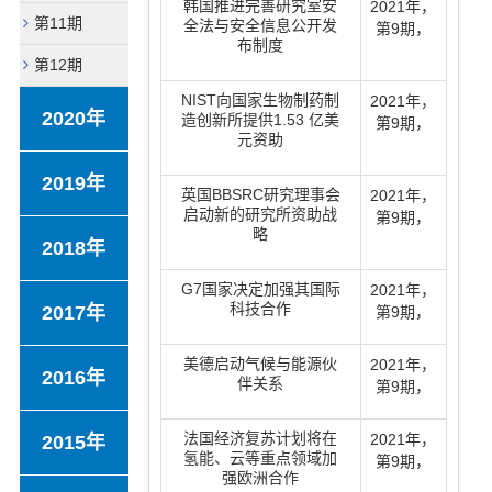
韩国推进完善研究室安
2021年
，
第11期
全法与安全信息公开发
第9期
，
布制度
第12期
NIST向国家生物制药制
2021年
，
2020年
造创新所提供1.53 亿美
第9期
，
元资助
2019年
英国BBSRC研究理事会
2021年
，
启动新的研究所资助战
第9期
，
略
2018年
G7国家决定加强其国际
2021年
，
科技合作
2017年
第9期
，
美德启动气候与能源伙
2021年
，
2016年
伴关系
第9期
，
法国经济复苏计划将在
2021年
，
2015年
氢能、云等重点领域加
第9期
，
强欧洲合作