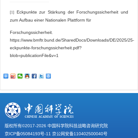
Eckpunkte zur Stärkung der Forschungssicherheit und
[1]
zum Aufbau einer Nationalen Plattform f
r
ü
Forschungssicherheit.
https://www.bmftr.bund.de/SharedDocs/Downloads/DE/2025/25-
eckpunkte-forschungssicherheit.pdf?
blob=publicationFile&v=1
版权所有©2017-
2026 中国科学院科技战略咨询研究院
京ICP备05084193号-11
京公网安备110402500040号