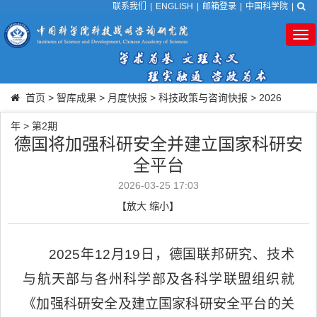
联系我们
|
ENGLISH
|
邮箱登录
|
中国科学院
|
Tog
nav
首页
>
智库成果
>
月度快报
>
科技政策与咨询快报
>
2026
年
>
第2期
德国将加强科研安全并建立国家科研安
全平台
2026-03-25 17:03
【
放大
缩小
】
2025
年
12
月
19
日，德国联邦研究、技术
与航天部与各州科学部及各科学联盟组织就
《加强科研安全及建立国家科研安全平台的关