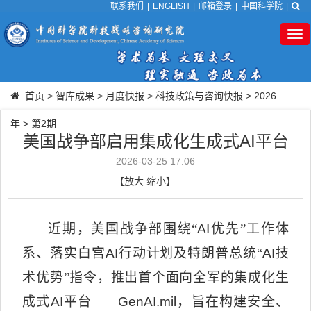
联系我们
|
ENGLISH
|
邮箱登录
|
中国科学院
|
Tog
nav
首页
>
智库成果
>
月度快报
>
科技政策与咨询快报
>
2026
年
>
第2期
美国战争部启用集成化生成式AI平台
2026-03-25 17:06
【
放大
缩小
】
近期，美国战争部围绕“
AI
优先”工作体
系、落实白宫
AI
行动计划及特朗普总统“
AI
技
术优势”指令，推出首个面向全军的集成化生
成式
AI
平台——
GenAI.mil
，旨在构建安全、