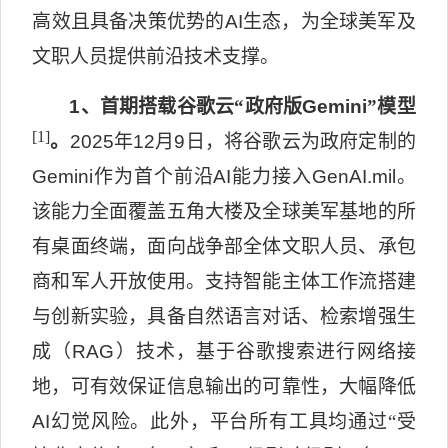
高效且具备决策优势的
AI
生态，为全球美军及
文职人员提供前沿技术支撑。
1
、首期搭载谷歌云“政府版
Gemini
”模型
[1]
。
2025
年
12
月
9
日，将谷歌云为政府定制的
Gemini
作为首个前沿
AI
能力接入
GenAI.mil
。
该能力全面覆盖五角大楼及全球美军基地的所
有桌面终端，面向战争部全体文职人员、承包
商和军人开放使用。支持智能主体工作流搭建
与创新实验，具备自然语言对话、检索增强生
成（
RAG
）技术，基于谷歌搜索进行网络接
地，可有效保证信息输出的可靠性，大幅降低
AI
幻觉风险。此外，平台所有工具均通过“受