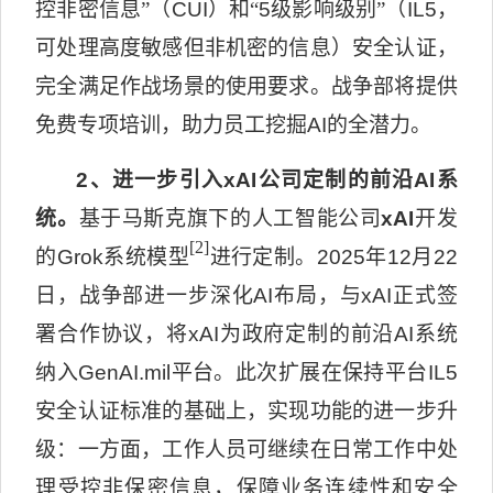
控非密信息”（
CUI
）和“
5
级影响级别”（
IL5
，
可处理高度敏感但非机密的信息）安全认证，
完全满足作战场景的使用要求。战争部将提供
免费专项培训，助力员工挖掘
AI
的全潜力。
2
、进一步引入
xAI
公司定制的前沿
AI
系
统。
基于马斯克旗下的人工智能公司
xAI
开发
[2]
的
Grok
系统模型
进行定制。
2025
年
12
月
22
日，战争部进一步深化
AI
布局，与
xAI
正式签
署合作协议，将
xAI
为政府定制的前沿
AI
系统
纳入
GenAI.mil
平台。此次扩展在保持平台
IL5
安全认证标准的基础上，实现功能的进一步升
级：一方面，工作人员可继续在日常工作中处
理受控非保密信息，保障业务连续性和安全