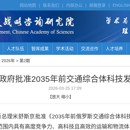
网站地图
|
联系我们
|
内部办公
|
邮箱登录
|
ENGLIS
人才队伍
智库成果
学术活动
交流合作
人才培养
>
2026年
>
第2期
政府批准2035年前交通综合体科技
2026-03-25 17:09
【
放大
缩小
】
斯总理米舒斯京批准《
2035
年前俄罗斯交通综合体科
范围内具有高度竞争力、高科技且高效的运输和物流体