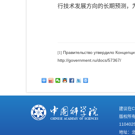
行技术发展方向的长期预测，
Правительство утвердило Концепци
[1]
http://government.ru/docs/57367/
建议在C
版权所有©
110402
地址：北