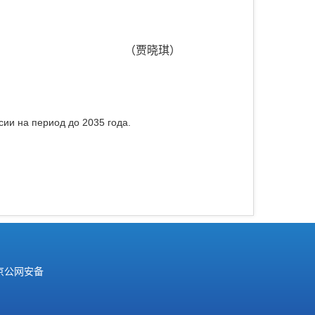
（贾晓琪）
сии на период до 2035 года.
京公网安备