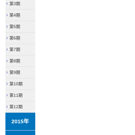
第3期
第4期
第5期
第6期
第7期
第8期
第9期
第10期
第11期
第12期
2015年