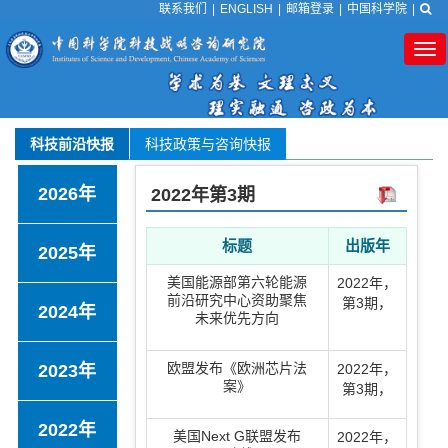
联系我们
|
ENGLISH
|
邮箱登录
|
中国科学院
|
Tog
nav
科技前沿快报
科技政策与咨询快报
2026年
2022年
第3期
标题
出版年
2025年
美国能源部第六轮能源
2022年
，
前沿研究中心资助聚焦
第3期
，
2024年
未来优先方向
欧盟发布《欧洲芯片法
2023年
2022年
，
案》
第3期
，
2022年
美国Next G联盟发布
2022年
，