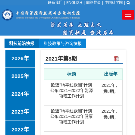
联系我们
|
ENGLISH
|
邮箱登录
|
中国科学院
|
Tog
nav
科技前沿快报
科技政策与咨询快报
2026年
2021年
第8期
标题
出版年
2025年
欧盟“地平线欧洲”计划
2021年
，
公布2021~2022年能源
第8期
，
2024年
领域工作计划
欧盟“地平线欧洲”计划
2023年
2021年
，
公布2021~2022年健康
第8期
，
领域工作计划
2022年