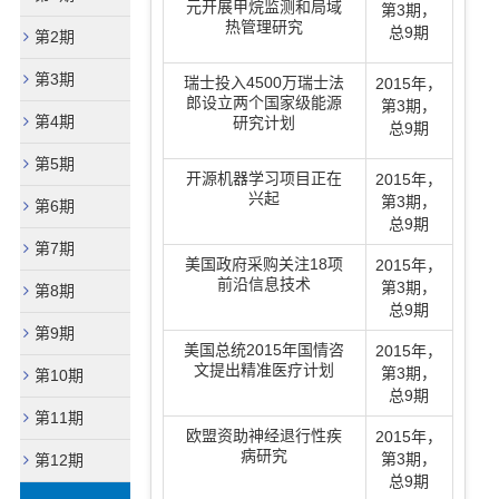
元开展甲烷监测和局域
第3期
，
热管理研究
总9期
第2期
第3期
瑞士投入4500万瑞士法
2015年
，
郎设立两个国家级能源
第3期
，
第4期
研究计划
总9期
第5期
开源机器学习项目正在
2015年
，
兴起
第3期
，
第6期
总9期
第7期
美国政府采购关注18项
2015年
，
前沿信息技术
第3期
，
第8期
总9期
第9期
美国总统2015年国情咨
2015年
，
文提出精准医疗计划
第3期
，
第10期
总9期
第11期
欧盟资助神经退行性疾
2015年
，
病研究
第3期
，
第12期
总9期