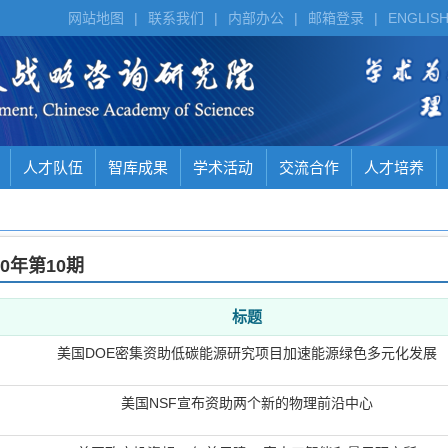
网站地图
|
联系我们
|
内部办公
|
邮箱登录
|
ENGLIS
人才队伍
智库成果
学术活动
交流合作
人才培养
20年
第10期
标题
美国DOE密集资助低碳能源研究项目加速能源绿色多元化发展
美国NSF宣布资助两个新的物理前沿中心