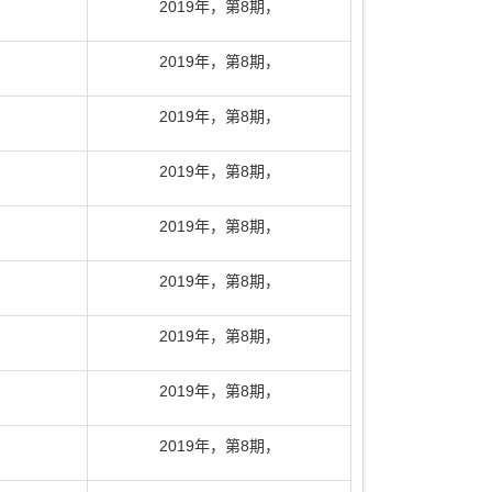
2019年
，
第8期
，
2019年
，
第8期
，
2019年
，
第8期
，
2019年
，
第8期
，
2019年
，
第8期
，
2019年
，
第8期
，
2019年
，
第8期
，
2019年
，
第8期
，
2019年
，
第8期
，