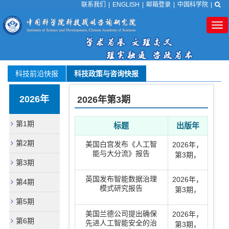
联系我们
|
ENGLISH
|
邮箱登录
|
中国科学院
|
Tog
nav
科技前沿快报
科技政策与咨询快报
2026年
2026年
第3期
第1期
标题
出版年
第2期
美国白宫发布《人工智
2026年
，
能与大分流》报告
第3期
，
第3期
英国发布智能数据治理
2026年
，
第4期
模式研究报告
第3期
，
第5期
美国兰德公司提出确保
2026年
，
第6期
先进人工智能安全的治
第3期
，