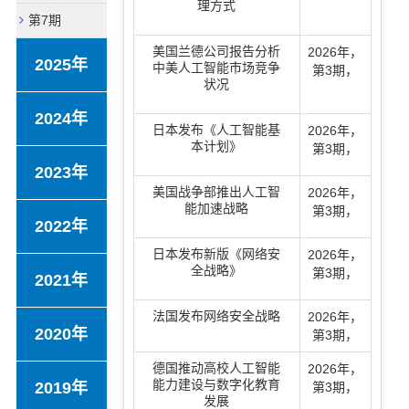
理方式
第7期
美国兰德公司报告分析
2026年
，
2025年
中美人工智能市场竞争
第3期
，
状况
2024年
日本发布《人工智能基
2026年
，
本计划》
第3期
，
2023年
美国战争部推出人工智
2026年
，
能加速战略
第3期
，
2022年
日本发布新版《网络安
2026年
，
全战略》
第3期
，
2021年
法国发布网络安全战略
2026年
，
2020年
第3期
，
德国推动高校人工智能
2026年
，
能力建设与数字化教育
2019年
第3期
，
发展