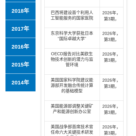
2018年
巴西将建设首个利用人
2026年
，
工智能服务的国家医院
第3期
，
2017年
东京科学大学获批日本
2026年
，
“国际卓越大学”
第3期
，
2016年
OECD报告对比美欧生
2026年
，
物技术创新的潜力与监
第3期
，
2015年
管环境
美国国家科学院建议能
2026年
，
2014年
源部开发融合传统计算
第3期
，
的基础模型
美国能源部调整关键矿
2026年
，
产和能源创新办公室
第3期
，
美国战争部首席技术官
2026年
，
任命六大关键技术研发
第3期
，