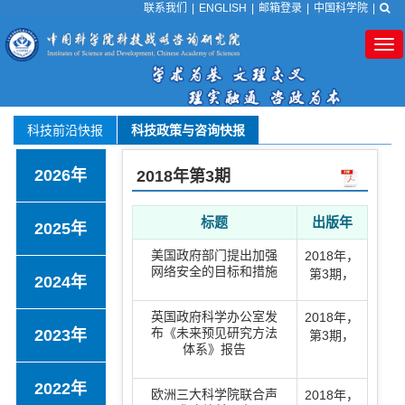
联系我们
|
ENGLISH
|
邮箱登录
|
中国科学院
|
Tog
nav
科技前沿快报
科技政策与咨询快报
2026年
2018年
第3期
标题
出版年
2025年
美国政府部门提出加强
2018年
，
网络安全的目标和措施
第3期
，
2024年
英国政府科学办公室发
2018年
，
布《未来预见研究方法
2023年
第3期
，
体系》报告
2022年
欧洲三大科学院联合声
2018年
，