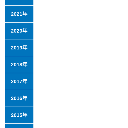
2021年
2020年
2019年
2018年
2017年
2016年
2015年