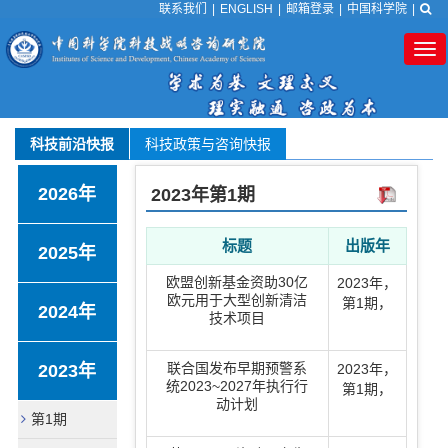
联系我们
|
ENGLISH
|
邮箱登录
|
中国科学院
|
Tog
nav
科技前沿快报
科技政策与咨询快报
2026年
2023年
第1期
标题
出版年
2025年
欧盟创新基金资助30亿
2023年
，
欧元用于大型创新清洁
第1期
，
2024年
技术项目
联合国发布早期预警系
2023年
2023年
，
统2023~2027年执行行
第1期
，
动计划
第1期