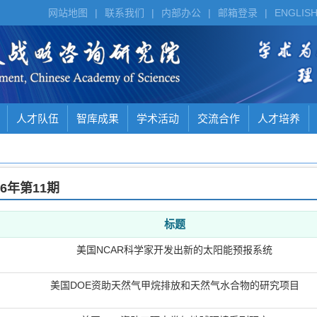
网站地图
|
联系我们
|
内部办公
|
邮箱登录
|
ENGLIS
人才队伍
智库成果
学术活动
交流合作
人才培养
16年
第11期
标题
美国NCAR科学家开发出新的太阳能预报系统
美国DOE资助天然气甲烷排放和天然气水合物的研究项目